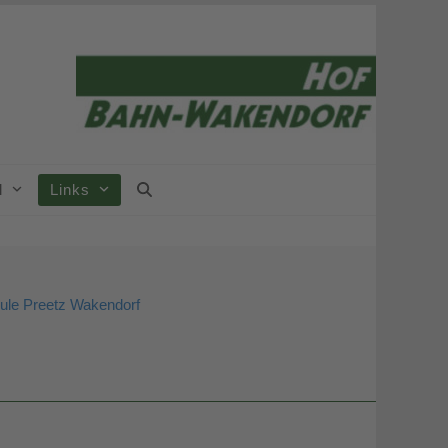
el
Links
le Preetz Wakendorf