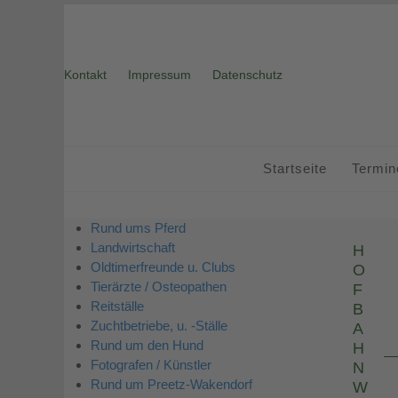
Skip
to
content
Kontakt
Impressum
Datenschutz
Startseite
Termin
Rund ums Pferd
Landwirtschaft
H
Oldtimerfreunde u. Clubs
O
Tierärzte / Osteopathen
F
Reitställe
B
Zuchtbetriebe, u. -Ställe
A
Rund um den Hund
H
Fotografen / Künstler
N
Rund um Preetz-Wakendorf
W