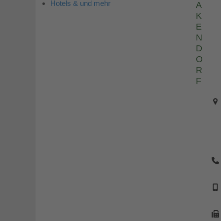
Hotels & und mehr
A
K
E
N
D
O
R
F