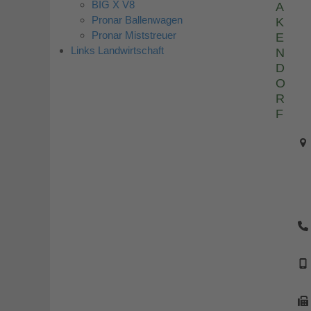
BIG X V8
A
Pronar Ballenwagen
K
Pronar Miststreuer
E
Links Landwirtschaft
N
D
O
R
F