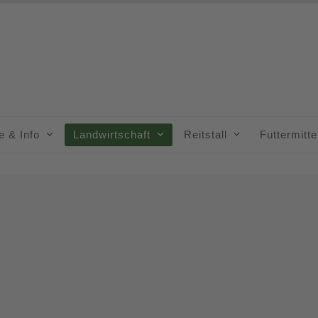
e & Info
Landwirtschaft
Reitstall
Futtermitt