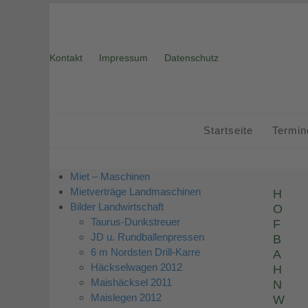
Skip
to
content
Kontakt
Impressum
Datenschutz
Startseite
Termin
Miet – Maschinen
Mietverträge Landmaschinen
H
Bilder Landwirtschaft
O
Taurus-Dunkstreuer
F
JD u. Rundballenpressen
B
6 m Nordsten Drill-Karre
A
Häckselwagen 2012
H
Maishäcksel 2011
N
Maislegen 2012
W