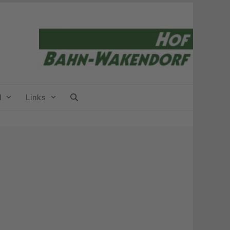
el
Links