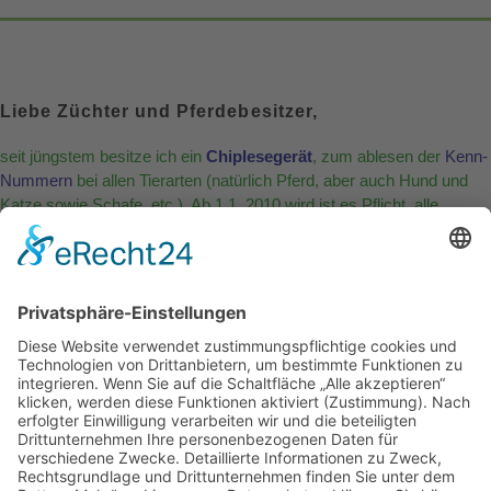
Liebe Züchter und Pferdebesitzer,
seit jüngstem besitze ich ein
Chiplesegerät
, zum ablesen der
Kenn-
Nummern
bei allen Tierarten (natürlich Pferd, aber auch Hund und
Katze sowie Schafe, etc.). Ab 1.1. 2010 wird ist es Pflicht, alle
Equiden zu chippen !.
Wer die Identifikations-Nummer seines Tiers gerne prüfen/erfahren
möchte, kann sich das Gerät gegen eine kleine Gebühr
(plus Sicherheitspfand) bei mir ausleihen.
Uwe Bahn
Der Reitstall
Deckhengste